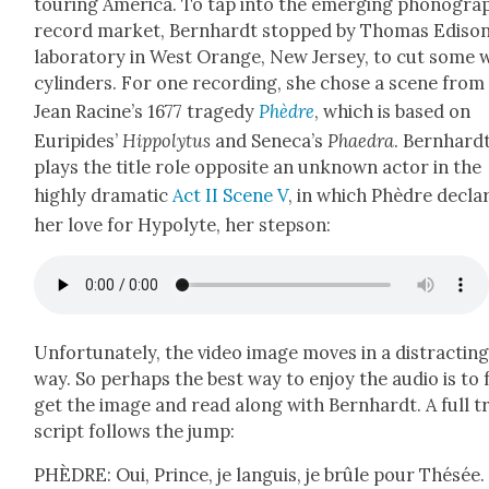
tour­ing Amer­i­ca. To tap into the emerg­ing phono­grap
record mar­ket, Bern­hardt stopped by Thomas Edis­on
lab­o­ra­to­ry in West Orange, New Jer­sey, to cut some
cylin­ders. For one record­ing, she chose a scene from
Jean Racine’s 1677 tragedy
Phè­dre
, which is based on
Euripi­des’
Hip­poly­tus
and Seneca’s
Phae­dra
. Bern­hard
plays the title role oppo­site an unknown actor in the
high­ly dra­mat­ic
Act II Scene V
, in which Phè­dre decla
her love for Hypoly­te, her step­son:
Unfor­tu­nate­ly, the video image moves in a dis­tract­in
way. So per­haps the best way to enjoy the audio is to 
get the image and read along with Bern­hardt. A full t
script fol­lows the jump:
PHÈDRE: Oui, Prince, je lan­guis, je brûle pour Thésée.