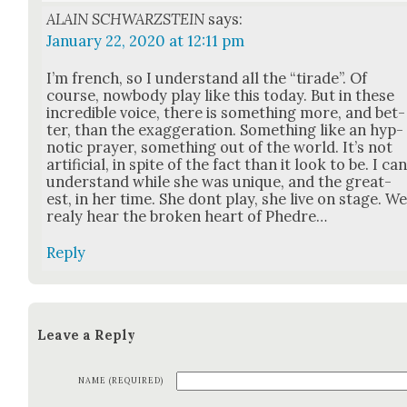
ALAIN SCHWARZSTEIN
says:
January 22, 2020 at 12:11 pm
I’m french, so I under­stand all the “tirade”. Of
course, now­body play like this today. But in these
incred­i­ble voice, there is some­thing more, and bet­
ter, than the exag­ger­a­tion. Some­thing like an hyp­
not­ic prayer, some­thing out of the world. It’s not
arti­fi­cial, in spite of the fact than it look to be. I ca
under­stand while she was unique, and the great­
est, in her time. She dont play, she live on stage. W
realy hear the bro­ken heart of Phe­dre…
Reply
Leave a Reply
NAME (REQUIRED)