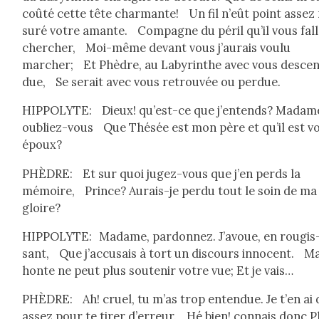
coûté cette tête char­mante! Un fil n’eût point assez
suré votre amante. Com­pagne du péril qu’il vous fal­l
chercher, Moi-même devant vous j’au­rais voulu
marcher; Et Phè­dre, au Labyrinthe avec vous desce
due, Se serait avec vous retrou­vée ou per­due.
HIPPOLYTE: Dieux! qu’est-ce que j’en­tends? Madam
oubliez-vous Que Thésée est mon père et qu’il est v
époux?
PHÈDRE: Et sur quoi jugez-vous que j’en perds la
mémoire, Prince? Aurais-je per­du tout le soin de ma
gloire?
HIPPOLYTE: Madame, par­don­nez. J’avoue, en rougis
sant, Que j’ac­cu­sais à tort un dis­cours inno­cent. M
honte ne peut plus soutenir votre vue; Et je vais…
PHÈDRE: Ah! cru­el, tu m’as trop enten­due. Je t’en ai 
assez pour te tir­er d’er­reur. Hé bien! con­nais donc 