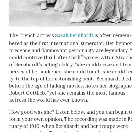
The French actress
Sarah Bern­hardt
is often remem­
bered as the first inter­na­tion­al super­star. Her hyp­not­
pres­ence and flam­boy­ant per­son­al­i­ty are leg­endary.
could con­trive thrill after thrill,” wrote Lyt­ton Stra­c
of Bern­hardt’s act­ing abil­i­ty, “she could seize and tea
nerves of her audi­ence, she could touch, she could ter
fy, to the top of her aston­ish­ing bent.” Bern­hardt died
before the age of talk­ing movies, notes her biog­ra­ph­
Robert Got­tlieb, “yet she remains the most famous
actress the world has ever known.”
How good was she? Lis­ten below, and you can begin t
form your own opin­ion. The record­ing was made in F
ru­ary of 1910, when Bern­hardt and her troupe were