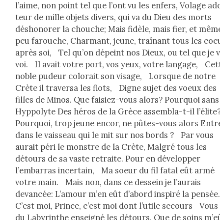
l’aime, non point tel que l’ont vu les enfers, Volage ad
teur de mille objets divers, qui va du Dieu des morts
déshon­or­er la chouche; Mais fidèle, mais fier, et mêm
peu farouche, Char­mant, jeune, traî­nant tous les coe
après soi, Tel qu’on dépeint nos Dieux, ou tel que je 
voi. Il avait votre port, vos yeux, votre lan­gage, Cet
noble pudeur col­orait son vis­age, Lorsque de notre
Crète il tra­ver­sa les flots, Digne sujet des voeux des
filles de Minos. Que faisiez-vous alors? Pourquoi sans
Hyp­poly­te Des héros de la Grèce assem­bla-t-il l’éli
Pourquoi, trop jeune encor, ne pûtes-vous alors Entr­
dans le vais­seau qui le mit sur nos bor­ds ? Par vous
aurait péri le mon­stre de la Crète, Mal­gré tous les
détours de sa vaste retraite. Pour en dévelop­per
l’embarras incer­tain, Ma soeur du fil fatal eût armé
votre main. Mais non, dans ce des­sein je l’au­rais
devancée: L’amour m’en eût d’abord inspiré la pen­sé
C’est moi, Prince, c’est moi dont l’u­tile sec­ours Vous
du Labyrinthe enseigné les détours. Que de soins m’e