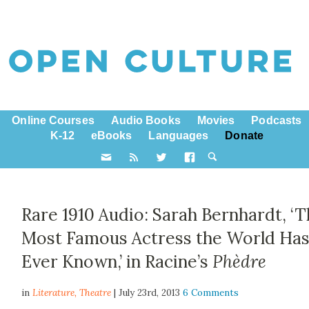
Online Courses
Audio Books
Movies
Podcasts
K-12
eBooks
Languages
Donate
Rare 1910 Audio: Sarah Bernhardt, ‘
Most Famous Actress the World Ha
Ever Known,’ in Racine’s
Phèdre
in
Literature,
Theatre
| July 23rd, 2013
6 Comments