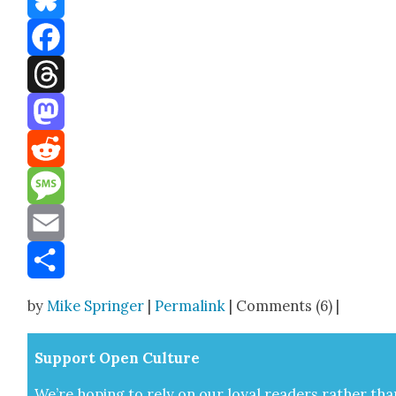
Bluesky
Facebook
Threads
Mastodon
Reddit
Message
Email
Share
by
Mike Springer
|
Permalink
| Comments (6) |
Sup­port Open Cul­ture
We’re hop­ing to rely on our loy­al read­ers rather tha