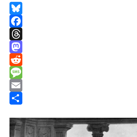
Bluesky
Facebook
Threads
Mastodon
Reddit
Message
Email
Share