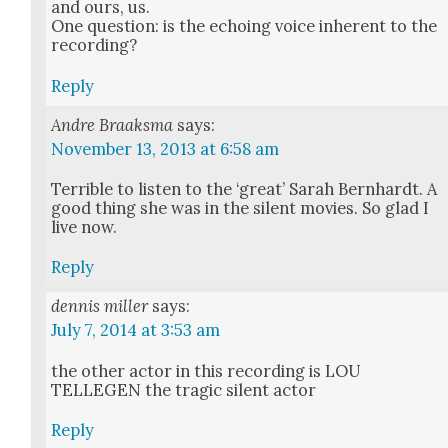
and ours, us.
One ques­tion: is the echo­ing voice inher­ent to the
record­ing?
Reply
Andre Braaksma
says:
November 13, 2013 at 6:58 am
Ter­ri­ble to lis­ten to the ‘great’ Sarah Bern­hardt. A
good thing she was in the silent movies. So glad I
live now.
Reply
dennis miller
says:
July 7, 2014 at 3:53 am
the oth­er actor in this record­ing is LOU
TELLEGEN the trag­ic silent actor
Reply