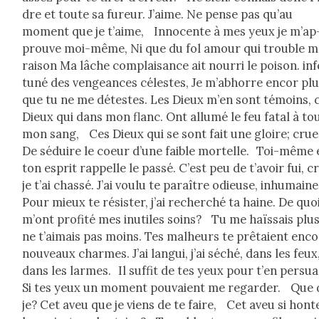
dre et toute sa fureur. J’aime. Ne pense pas qu’au
moment que je t’aime, Inno­cente à mes yeux je m’ap
prou­ve moi-même, Ni que du fol amour qui trou­ble 
rai­son Ma lâche com­plai­sance ait nour­ri le poi­son. in
tuné des vengeances célestes, Je m’ab­horre encor pl
que tu ne me détestes. Les Dieux m’en sont témoins, 
Dieux qui dans mon flanc. Ont allumé le feu fatal à to
mon sang, Ces Dieux qui se sont fait une gloire; cru­
De séduire le coeur d’une faible mortelle. Toi-même 
ton esprit rap­pelle le passé. C’est peu de t’avoir fui, cr
je t’ai chas­sé. J’ai voulu te paraître odieuse, inhu­maine
Pour mieux te résis­ter, j’ai recher­ché ta haine. De quo
m’ont prof­ité mes inutiles soins? Tu me haïs­sais plus
ne t’aimais pas moins. Tes mal­heurs te prê­taient enc
nou­veaux charmes. J’ai lan­gui, j’ai séché, dans les feux
dans les larmes. Il suf­fit de tes yeux pour t’en per­sua
Si tes yeux un moment pou­vaient me regarder. Que 
je? Cet aveu que je viens de te faire, Cet aveu si hon­t