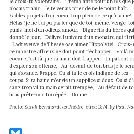
le crois-tu volon­taire? Trem­blante pour un fils que j
n’o­sais trahir, Je te venais prier de ne le point haïr.
Faibles pro­jets d’un coeur trop plein de ce qu’il aime
Hélas ! je ne t’ai pu par­ler que de toi-même. Venge-toi
punis-moi d’un odieux amour. Digne fils du héros qui
don­né le jour, Délivre l’u­nivers d’un mon­stre qui t’ir­r
Ladreveuve de Thésée ose aimer Hip­poly­te! Crois-
ce mon­stre affreux ne doit point t’échap­per. Voilà 
coeur. C’est là que ta main doit frap­per. Impa­tient d
d’ex­pi­er son offense, Au-devant de ton bras je le sen
qui s’a­vance. Frappe. Ou si tu le crois indigne de tes
coups, Si ta haine m’en­vie un sup­plice si doux, Ou si d
sang trop vil ta main serait trem­pée, Au défaut de t
bras prête-moi ton épée. Donne.
Pho­to: Sarah Bern­hardt as Phè­dre, cir­ca 1874, by Paul Na