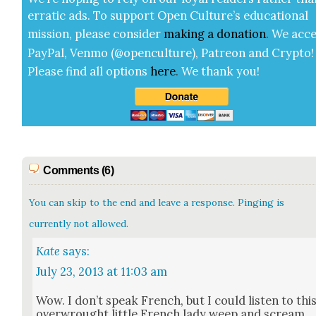
errat­ic ads. To sup­port Open Cul­ture’s edu­ca­tion­al
mis­sion, please con­sid­er
mak­ing a
dona­tion
.
We acce
Pay­Pal, Ven­mo (@openculture), Patre­on and Cryp­to!
Please find all options
here
.
We thank you!
Comments (6)
You can skip to the end and leave a response. Pinging is
currently not allowed.
Kate
says:
July 23, 2013 at 11:03 am
Wow. I don’t speak French, but I could lis­ten to thi
over­wrought lit­tle French lady weep and scream