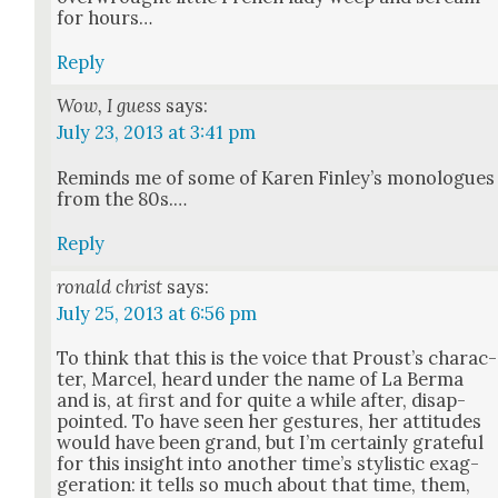
for hours…
Reply
Wow, I guess
says:
July 23, 2013 at 3:41 pm
Reminds me of some of Karen Fin­ley’s mono­logues
from the 80s.…
Reply
ronald christ
says:
July 25, 2013 at 6:56 pm
To think that this is the voice that Proust’s char­ac­
ter, Mar­cel, heard under the name of La Berma
and is, at first and for quite a while after, dis­ap­
point­ed. To have seen her ges­tures, her atti­tudes
would have been grand, but I’m cer­tain­ly grate­ful
for this insight into anoth­er time’s styl­is­tic exag­
ger­a­tion: it tells so much about that time, them,